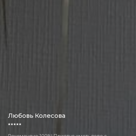
Любовь Колесова
⭑⭑⭑⭑⭑
Рекомендую 100%! Приятно иметь дело с