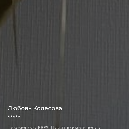
Любовь Колесова
⭑⭑⭑⭑⭑
Рекомендую 100%! Приятно иметь дело с