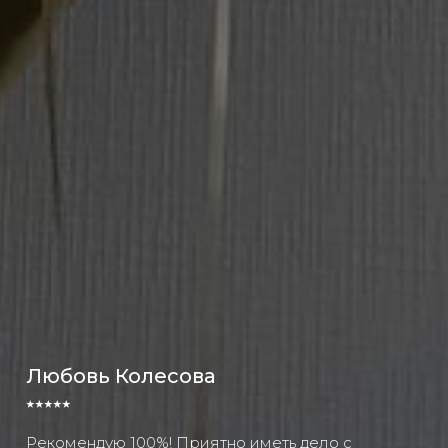
Любовь Колесова
⭑⭑⭑⭑⭑
Рекомендую 100%! Приятно иметь дело с