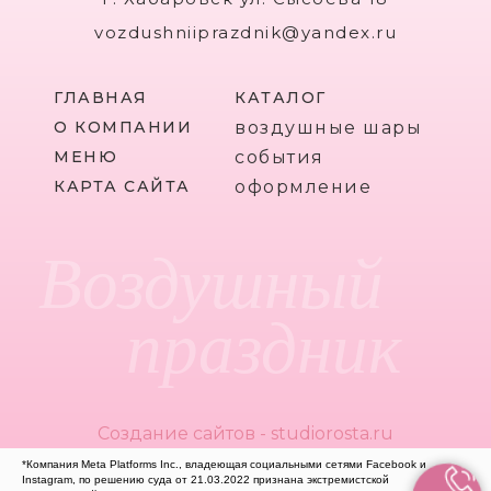
vozdushniiprazdnik@yandex.ru
ГЛАВНАЯ
КАТАЛОГ
О КОМПАНИИ
воздушные шары
МЕНЮ
события
КАРТА САЙТА
оформление
Воздушный
праздник
Создание сайтов - studiorosta.ru
*Компания Meta Platforms Inc., владеющая социальными сетями Facebook и
Instagram, по решению суда от 21.03.2022 признана экстремистской