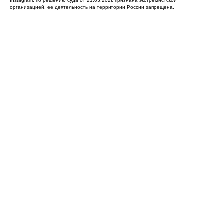
Instagram, по решению суда от 21.03.2022 признана экстремистской
организацией, ее деятельность на территории России запрещена.