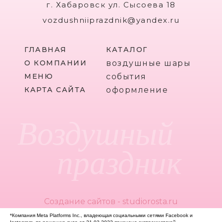
г. Хабаровск ул. Сысоева 18
vozdushniiprazdnik@yandex.ru
ГЛАВНАЯ
КАТАЛОГ
О КОМПАНИИ
воздушные шары
МЕНЮ
события
КАРТА САЙТА
оформление
Воздушный
праздник
Создание сайтов - studiorosta.ru
*Компания Meta Platforms Inc., владеющая социальными сетями Facebook и