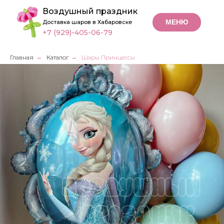
Воздушный праздник
МЕНЮ
Доставка шаров в Хабаровске
+7 (929)-405-06-79
Главная
→
Каталог
→
Шары Принцессы
Шары
Принцессы