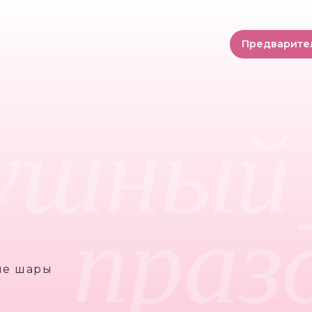
Предварите
ушный
праз
ые шары