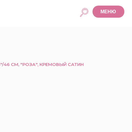
МЕНЮ
"/46 СМ, "РОЗА", КРЕМОВЫЙ САТИН