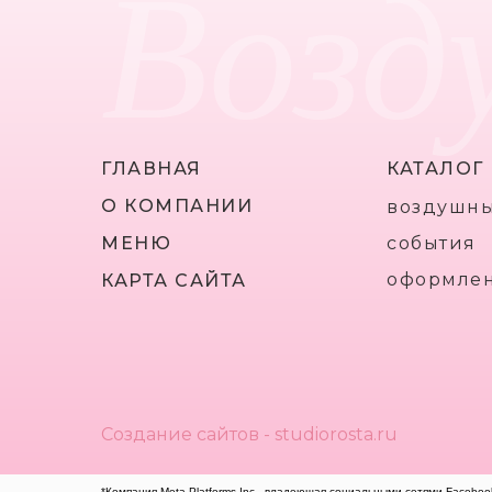
Возд
ГЛАВНАЯ
КАТАЛОГ
О КОМПАНИИ
воздушн
МЕНЮ
события
оформле
КАРТА САЙТА
Создание сайтов - studiorosta.ru
*Компания Meta Platforms Inc., владеющая социальными сетями Faceboo