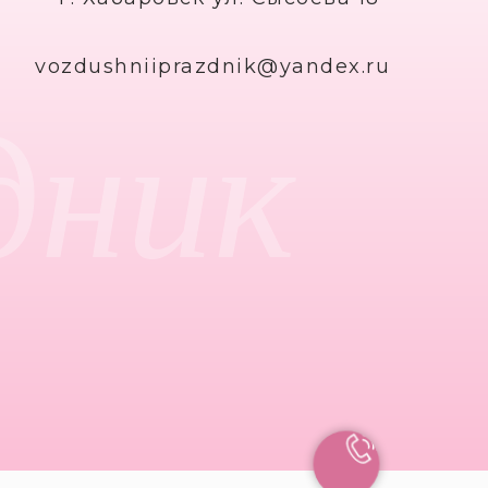
vozdushniiprazdnik@yandex.ru
дник