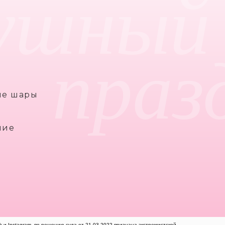
ушный
праз
ые шары
ние
k и Instagram, по решению суда от 21.03.2022 признана экстремистской