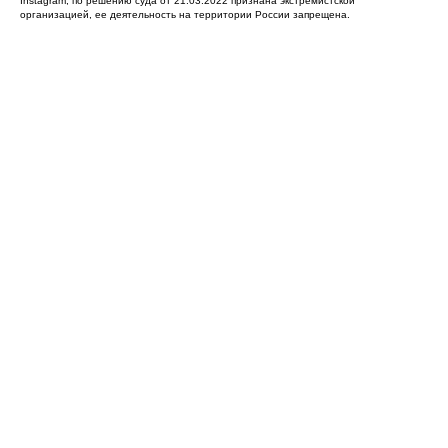
Instagram, по решению суда от 21.03.2022 признана экстремистской
организацией, ее деятельность на территории России запрещена.