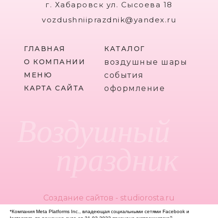
г. Хабаровск ул. Сысоева 18
vozdushniiprazdnik@yandex.ru
ГЛАВНАЯ
КАТАЛОГ
О КОМПАНИИ
воздушные шары
МЕНЮ
события
КАРТА САЙТА
оформление
Воздушный
праздник
Создание сайтов - studiorosta.ru
*Компания Meta Platforms Inc., владеющая социальными сетями Facebook и