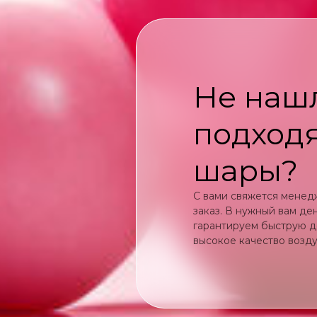
Не наш
подход
шары?
С вами свяжется менед
заказ. В нужный вам де
гарантируем быструю д
высокое качество возд