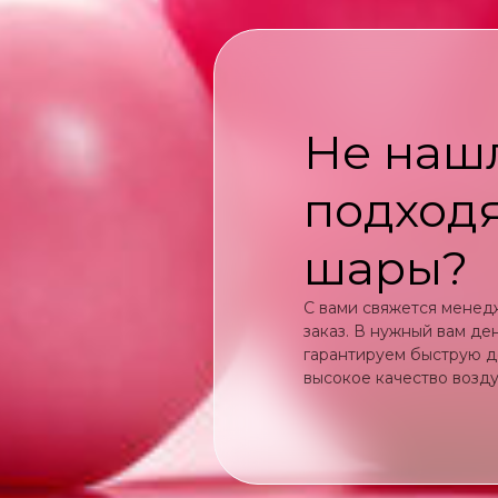
Не наш
подход
шары?
С вами свяжется менед
заказ. В нужный вам де
гарантируем быструю д
высокое качество возд