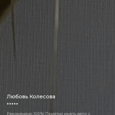
Любовь Колесова
⭑⭑⭑⭑⭑
Рекомендую 100%! Приятно иметь дело с