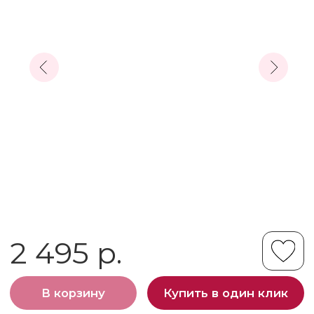
2 495 р.
В корзину
Купить в один клик
Заказать через месенджер
Телеграм
MAX
Дополнение к этому шару
Набор праздничных шариков для
маленькой принцессы — идеальный
способ отметить первый день рождения
вашей малышки! В комплект входит
большая белая цифра «1»,