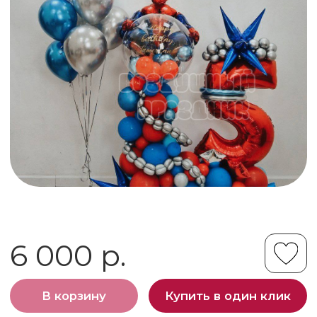
6 000 р.
В корзину
Купить в один клик
Заказать через месенджер
Телеграм
MAX
Дополнение к этому шару
Супергеройский набор на пятилетие
мальчика. Набор очень порадует
ребенка, а также станет отличной
фотозоной на празднике. Набор будет
собран и привезен к вам уже в нужно