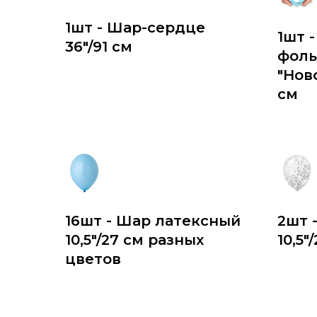
1шт - Шар-сердце
1шт 
36"/91 см
фоль
"Нов
см
16шт - Шар латексный
2шт 
10,5"/27 см разных
10,5"
цветов