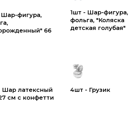
1шт - Шар-фигура,
- Шар-фигура,
фольга, "Коляска
га,
детская голубая"
орожденный" 66
- Шар латексный
4шт - Грузик
/27 см с конфетти