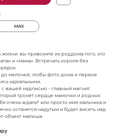
р
MAX
в жизни: вы привозите из роддома того, кто
папа» и «мама». Встречать короля без
рядок.
 до мелочей, чтобы фото дома и первое
ись идеальными.
с вашей надписью - главный магнит.
оторый тронет сердце мамочки и родных:
ебя очень ждали" или просто имя мальчика и
ечко останется надутым и будет висеть над
рт-объект малыша.
ару