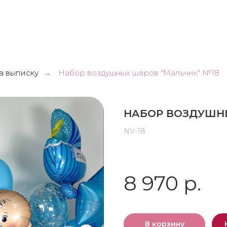
а выписку
Набор воздушных шаров "Мальчик" №18
→
НАБОР ВОЗДУШНЫ
NV-18
8 970 р.
В корзину