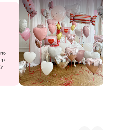
 по
ер
ту