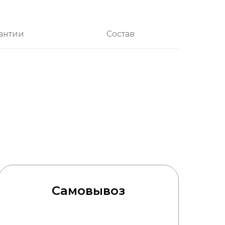
антии
Состав
Самовывоз