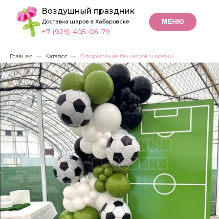
Воздушный праздник
МЕНЮ
Доставка шаров в Хабаровске
+7 (929)-405-06-79
Главная
→
Каталог
→
Оформление баннеров шарами
Оформление
баннеров
шарами