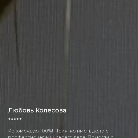
Любовь Колесова
⭑⭑⭑⭑⭑
Рекомендую 100%! Приятно иметь дело с
профессионалами своего дела! Помогли с