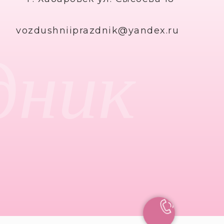
vozdushniiprazdnik@yandex.ru
дник