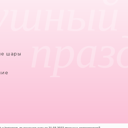
ушный
праз
ые шары
ние
k и Instagram, по решению суда от 21.03.2022 признана экстремистской