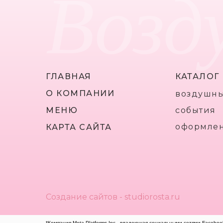
Возд
ГЛАВНАЯ
КАТАЛОГ
О КОМПАНИИ
воздушн
МЕНЮ
события
оформле
КАРТА САЙТА
Создание сайтов - studiorosta.ru
*Компания Meta Platforms Inc., владеющая социальными сетями Faceboo